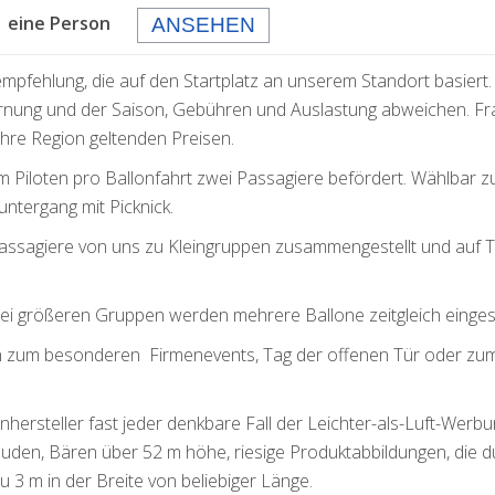
eine Person
ANSEHEN
empfehlung, die auf den Startplatz an unserem Standort basiert.
rnung und der Saison, Gebühren und Auslastung abweichen. F
 Ihre Region geltenden Preisen.
m Piloten pro Ballonfahrt zwei Passagiere befördert. Wählbar 
ntergang mit Picknick.
Passagiere von uns zu Kleingruppen zusammengestellt und auf 
bei größeren Gruppen werden mehrere Ballone zeitgleich einges
nen zum besonderen Firmenevents, Tag der offenen Tür oder zu
onhersteller fast jeder denkbare Fall der Leichter-als-Luft-Werb
äuden, Bären über 52 m höhe, riesige Produktabbildungen, die d
u 3 m in der Breite von beliebiger Länge.