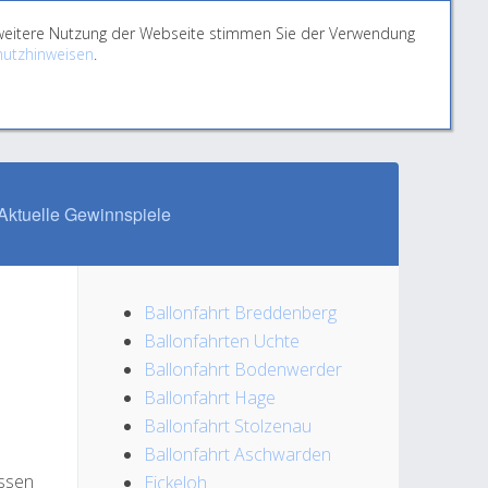
e weitere Nutzung der Webseite stimmen Sie der Verwendung
utzhinweisen
.
Aktuelle Gewinnspiele
Ballonfahrt Breddenberg
Ballonfahrten Uchte
Ballonfahrt Bodenwerder
Ballonfahrt Hage
Ballonfahrt Stolzenau
Ballonfahrt Aschwarden
assen
Eickeloh