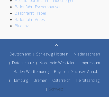
Heissluftballonfahrt Landesbergen
Ballonfahrt Eschershausen
Ballonfahrt Trebel
Ballonfahrt Vrees
Bludenz
Deutschland
Schleswig Holstein
Niedersachsen
Datenschutz
Nordrhein Westfalen
Impressum
Baden Württemberg
Bayern
Sachsen Anhalt
Hamburg
Bremen
Österreich
Heiratsantrag
Schweiz