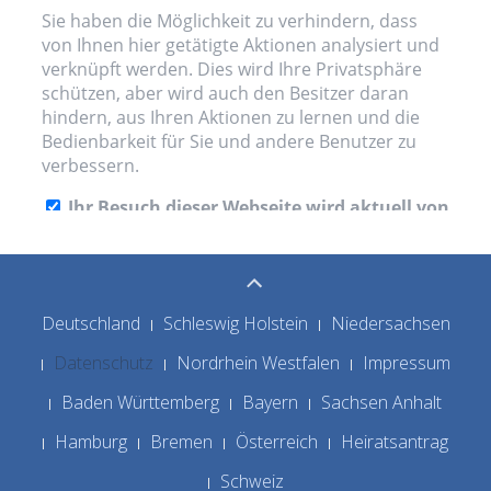
Deutschland
Schleswig Holstein
Niedersachsen
Datenschutz
Nordrhein Westfalen
Impressum
Baden Württemberg
Bayern
Sachsen Anhalt
Hamburg
Bremen
Österreich
Heiratsantrag
Schweiz