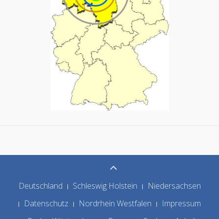
Deutschland
Schleswig Holstein
Niedersachsen
Datenschutz
Nordrhein Westfalen
Impressum