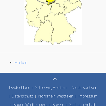
Marken
Deutschland
Schleswig Holstein
Niedersachsen
Datenschutz
Nordrhein Westfalen
Impressum
Baden Württemberg
Bayern
Sachsen Anhalt