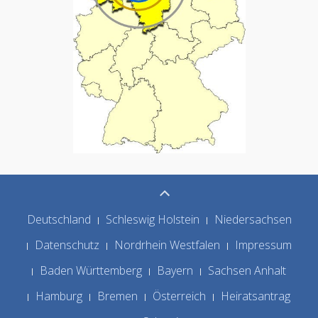
Deutschland
Schleswig Holstein
Niedersachsen
Datenschutz
Nordrhein Westfalen
Impressum
Baden Württemberg
Bayern
Sachsen Anhalt
Hamburg
Bremen
Österreich
Heiratsantrag