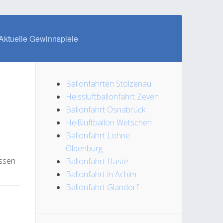
Aktuelle Gewinnspiele
Ballonfahrten Stolzenau
Heissluftballonfahrt Zeven
Ballonfahrt Osnabrück
Heißluftballon Wetschen
Ballonfahrt Lohne
Oldenburg
assen
Ballonfahrt Haste
Ballonfahrt in Achim
Ballonfahrt Glandorf