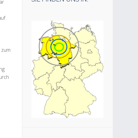
ar
auf
r zum
ung
urch