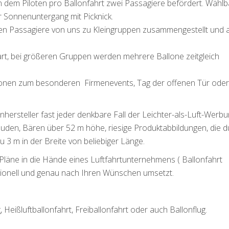
n dem Piloten pro Ballonfahrt zwei Passagiere befördert. Wählb
 Sonnenuntergang mit Picknick.
den Passagiere von uns zu Kleingruppen zusammengestellt und 
art, bei größeren Gruppen werden mehrere Ballone zeitgleich
allonen zum besonderen Firmenevents, Tag der offenen Tür ode
onhersteller fast jeder denkbare Fall der Leichter-als-Luft-Werb
äuden, Bären über 52 m höhe, riesige Produktabbildungen, die d
u 3 m in der Breite von beliebiger Länge.
 Pläne in die Hände eines Luftfahrtunternehmens ( Ballonfahrt
ionell und genau nach Ihren Wünschen umsetzt.
 Heißluftballonfahrt, Freiballonfahrt oder auch Ballonflug.