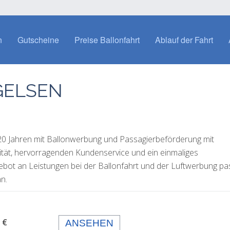
n
Gutscheine
Preise Ballonfahrt
Ablauf der Fahrt
GELSEN
 20 Jahren mit Ballonwerbung und Passagierbeförderung mit
lität, hervorragenden Kundenservice und ein einmaliges
gebot an Leistungen bei der Ballonfahrt und der Luftwerbung p
n.
 99,- €
ANSEHEN