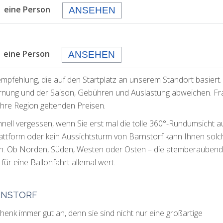
 eine Person
ANSEHEN
eine Person
ANSEHEN
empfehlung, die auf den Startplatz an unserem Standort basiert.
rnung und der Saison, Gebühren und Auslastung abweichen. F
 Ihre Region geltenden Preisen.
chnell vergessen, wenn Sie erst mal die tolle 360°-Rundumsicht a
lattform oder kein Aussichtsturm von Barnstorf kann Ihnen solc
ken. Ob Norden, Süden, Westen oder Osten – die atemberauben
für eine Ballonfahrt allemal wert.
RNSTORF
nk immer gut an, denn sie sind nicht nur eine großartige