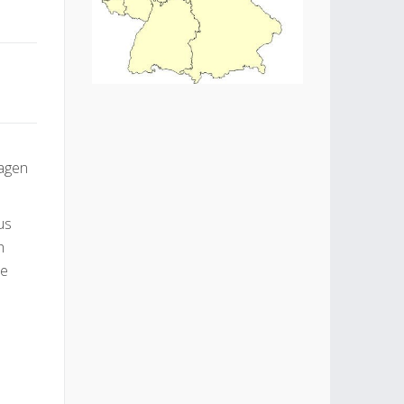
ragen
us
h
de