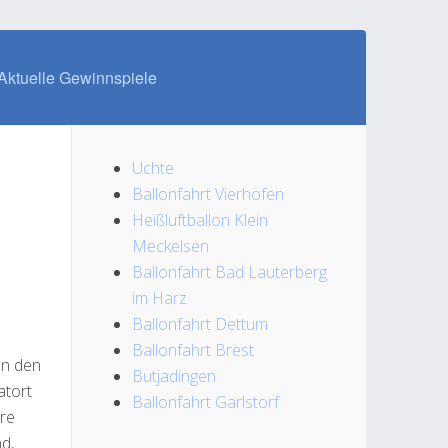
Aktuelle Gewinnspiele
Uchte
Ballonfahrt Vierhöfen
Heißluftballon Klein
Meckelsen
Ballonfahrt Bad Lauterberg
im Harz
Ballonfahrt Dettum
Ballonfahrt Brest
en den
Butjadingen
atort
Ballonfahrt Garlstorf
ere
d,