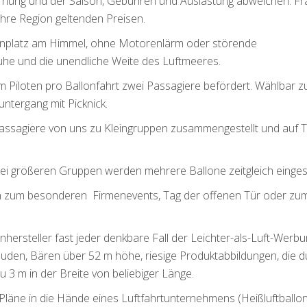
rnung und der Saison, Gebühren und Auslastung abweichen. F
 Ihre Region geltenden Preisen.
ogenplatz am Himmel, ohne Motorenlärm oder störende
uhe und die unendliche Weite des Luftmeeres.
m Piloten pro Ballonfahrt zwei Passagiere befördert. Wählbar 
ntergang mit Picknick.
Passagiere von uns zu Kleingruppen zusammengestellt und auf 
bei größeren Gruppen werden mehrere Ballone zeitgleich einges
nen zum besonderen Firmenevents, Tag der offenen Tür oder zu
onhersteller fast jeder denkbare Fall der Leichter-als-Luft-Werb
äuden, Bären über 52 m höhe, riesige Produktabbildungen, die d
u 3 m in der Breite von beliebiger Länge.
 Pläne in die Hände eines Luftfahrtunternehmens (Heißluftballo