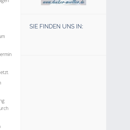
ragen
SIE FINDEN UNS IN:
zum
Termin
etzt.
m
ung
urch
n