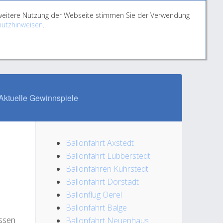
e weitere Nutzung der Webseite stimmen Sie der Verwendung
utzhinweisen
.
Aktuelle Gewinnspiele
Ballonfahrt Axstedt
Ballonfahrt Lübberstedt
Ballonfahren Kührstedt
Ballonfahrt Dorstadt
Ballonflug Oerel
Ballonfahrt Balge
assen
Ballonfahrt Neuenhaus