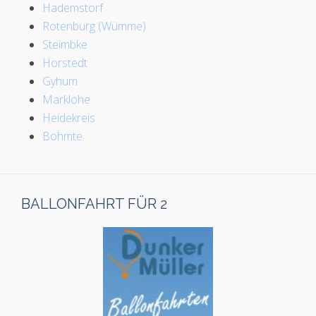
Hademstorf
Rotenburg (Wümme)
Steimbke
Horstedt
Gyhum
Marklohe
Heidekreis
Bohmte
BALLONFAHRT FÜR 2