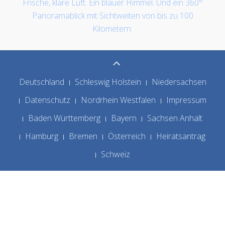
Frische, klare Luft. Ein blauer Himmel. Und ein 360°
Panoramablick mit Sichtweiten von bis zu 100
Kilometern.
Deutschland
Schleswig Holstein
Niedersachsen
Datenschutz
Nordrhein Westfalen
Impressum
Baden Württemberg
Bayern
Sachsen Anhalt
Hamburg
Bremen
Österreich
Heiratsantrag
Schweiz