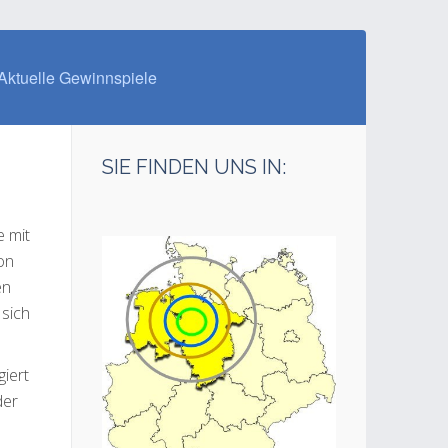
Aktuelle Gewinnspiele
SIE FINDEN UNS IN:
e mit
on
en
 sich
iert
der