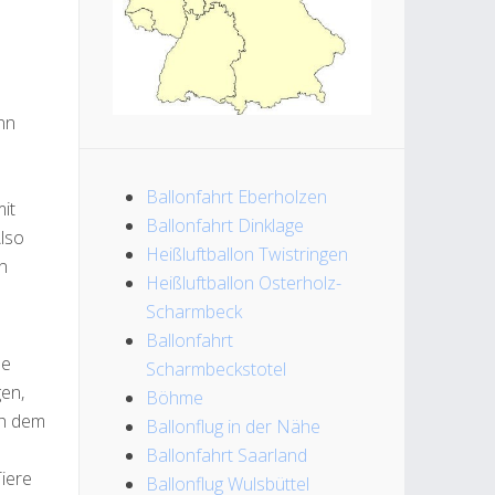
nn
Ballonfahrt Eberholzen
it
Ballonfahrt Dinklage
Also
Heißluftballon Twistringen
n
Heißluftballon Osterholz-
Scharmbeck
Ballonfahrt
ne
Scharmbeckstotel
en,
Böhme
ch dem
Ballonflug in der Nähe
Ballonfahrt Saarland
Tiere
Ballonflug Wulsbüttel