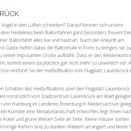
BRÜCK
in Vogel in den Lüften schweben? Darauf können sich unsere
 dem Heidekreis beim Ballonfahren ganz besonders freuen! De
iner Ballonfahrt alles live und hautnah. Nach der Ankunft am
re Gäste helfen dabei, die Ballonhülle in Form zu bringen, sie zu
n zu seiner imposanten Größe aufbläht. Dass er den Weidenkorb m
n, kommt einem da plötzlich gar nicht mehr so unwirklich vor. 
hon entführt Sie der Heißluftballon vom Flugplatz Lauenbrück i
n Schatten des Heißluftballons über den Flugplatz Lauenbrück
r 1 km nordöstlich vom Stadtzentrum Lauenbrück am Wald gelege
ch von Hamburg im Landkreis Rotenburg in Niedersachsen geleg
 ein Künstler eine Miniaturlandschaft entworfen, liegt Ihnen na
e Äcker und grüne Wiesen Seite an Seite. Kleine Häuser stehen
Knorrige Kiefern sind zu dunklen Wäldern arrangiert und kleine 