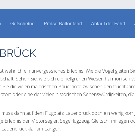
n
Gutscheine
Preise Ballonfahrt
Ablauf der Fahrt
NBRÜCK
 wahrlich ein unvergessliches Erlebnis. Wie die Vögel gleiten Si
dschaft. Sehen Sie, wie sich die hellgrünen Wiesen harmonisch v
Sie die vielen malerischen Bauerhöfe zwischen den fruchtbar
matort oder eine der vielen historischen Sehenswürdigkeiten, die
“ muss dann auf dem Flugplatz Lauenbrück doch ein wenig korrig
ge Erlebnis der Motorsegler, Segelflugzeug, Gleitschirmfliegen o
z Lauenbrück klar um Längen.