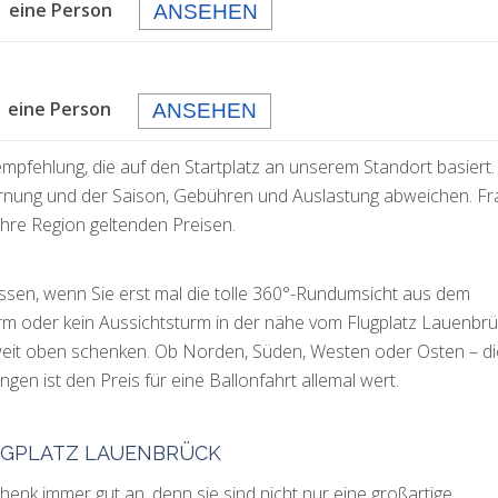
 eine Person
ANSEHEN
eine Person
ANSEHEN
empfehlung, die auf den Startplatz an unserem Standort basiert.
rnung und der Saison, Gebühren und Auslastung abweichen. F
 Ihre Region geltenden Preisen.
gessen, wenn Sie erst mal die tolle 360°-Rundumsicht aus dem
orm oder kein Aussichtsturm in der nähe vom Flugplatz Lauenbr
 weit oben schenken. Ob Norden, Süden, Westen oder Osten – di
en ist den Preis für eine Ballonfahrt allemal wert.
UGPLATZ LAUENBRÜCK
nk immer gut an, denn sie sind nicht nur eine großartige