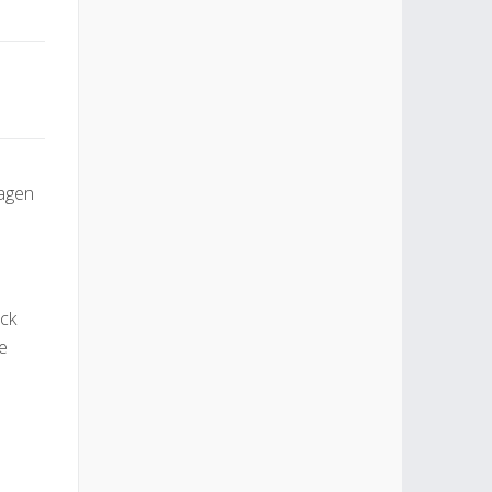
ragen
ück
e