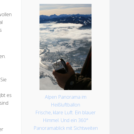
wollen
al
s
en.
 Sie
ibt es
Alpen Panorama im
sind
Heißluftballon
Frische, klare Luft. Ein blauer
Himmel. Und ein 360°
Panoramablick mit Sichtweiten
er