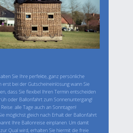
alten Sie Ihre perfekte, ganz persönliche
en erst bei der Gutscheineinlösung wann Sie
n, dass Sie flexibel Ihren Termin entscheiden
früh oder Ballonfahrt zum Sonnenuntergang!
 Reise: alle Tage auch an Sonntagen!
Sie möglichst gleich nach Erhalt der Ballonfahrt
annt Ihre Ballonreise einplanen. Um damit
ur Qual wird, erhalten Sie hiermit die freie