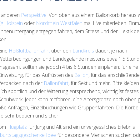
r anderen
Perspektive
. Von oben aus einem Ballonkorb heraus 
g Holstein
oder
Nordrhein Westfalen
mal Live miterleben. Einm
nnenuntergang entgegen fahren, dem Stress und der Hektik de
sen.
Eine
Heißluftballonfahrt
über den
Landkreis
dauert je nach
Wetterbedingungen und Landegelände meistens etwa 1,5 Stund
Insgesamt sollten sie jedoch 4 bis 6 Stunden einplanen; für eine
Einweisung, für das Aufrüsten des
Ballon
, für das anschließende
Verpacken nach der
Ballonfahrt
, für Sekt und mehr. Bitte kleiden
sich sportlich und der Witterung entsprechend, wichtig ist festes
Schuhwerk. Jeder kann mitfahren, eine Altersgrenze nach oben g
 Große Anfragen, Einzelbuchungen wie Gruppenfahrten. Die Körbe 
ere sehr bequem und sicher.
 vom
Flugplatz
für Jung und Alt sind ein unvergessliches Erlebnis
burtstagsgeschenke Idee
für besondere Menschen suchen od