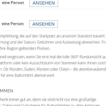
 eine Person
ANSEHEN
eine Person
ANSEHEN
empfehlung, die auf den Startplatz an unserem Standort basiert.
rnung und der Saison, Gebühren und Auslastung abweichen. F
 Ihre Region geltenden Preisen.
hnell vergessen, wenn Sie erst mal die tolle 360°-Rundumsicht a
lattform oder kein Aussichtsturm von Stemmen kann Ihnen solc
ken. Ob Norden, Süden, Westen oder Osten – die atemberauben
für eine Ballonfahrt allemal wert.
EMMEN
nk immer gut an, denn sie sind nicht nur eine großartige
. Dabei sind Gutscheine für Ballonfahrten zu allen Anlässen